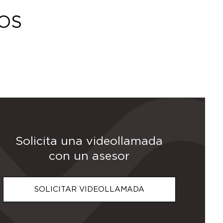
OS
CHAQUETAS Y
SUDADERAS
PARAGUAS
MOCHILAS
CHALECOS
Solicita una videollamada
con un asesor
SOLICITAR VIDEOLLAMADA