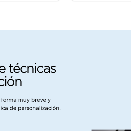
múltiples
variantes.
Las
opciones
se
pueden
elegir
en
la
página
e técnicas
de
producto
ción
e forma muy breve y
ica de personalización.