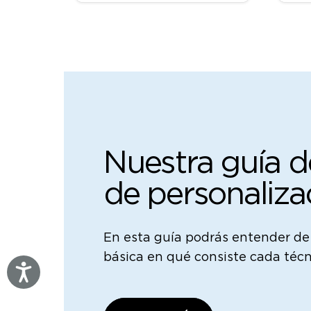
múltiples
variantes.
Las
opciones
se
pueden
elegir
en
la
página
Nuestra guía d
de
producto
de personaliza
En esta guía podrás entender d
básica en qué consiste cada técn