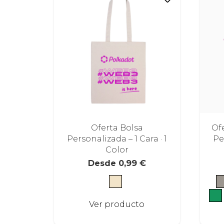
Oferta Bolsa
Of
Personalizada – 1 Cara · 1
Pe
Color
Desde
0,99
€
Este
Ver producto
producto
tiene