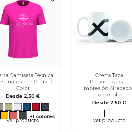
erta Camiseta Técnica
Oferta Taza
rsonalizada – 1 Cara · 1
Personalizada –
Color
Impresión Alrededor
Todo Color
Desde
2,30
€
Desde
2,50
€
+1 colores
Este
Ver producto
Ver producto
producto
tiene