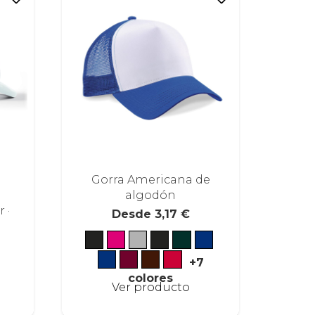
Gorra Americana de
algodón
 ·
Desde
3,17
€
+7
colores
Este
Este
Ver producto
producto
producto
tiene
tiene