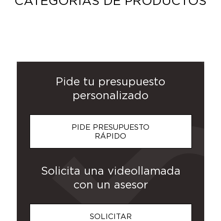
CATEGORIAS DE PRODUCTOS
CHAQUETAS
BOTELLAS
ROPA DE
POSTERS Y
GORRAS Y
MERCHANDISING
SUDADERAS
CAMISETAS
MOCHILAS
BOLSAS
PANTALONES
NECESERES
PARAGUAS
POLOS
Y
TRABAJO
Y TAZAS
SOMBREROS
PANCARTAS
CHALECOS
Pide tu presupuesto
personalizado
PIDE PRESUPUESTO
RÁPIDO
Solicita una videollamada
con un asesor
SOLICITAR