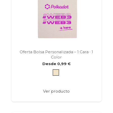
de
producto
Oferta Bolsa Personalizada – 1 Cara · 1
Color
Desde
0,99
€
Este
Ver producto
producto
tiene
múltiples
variantes.