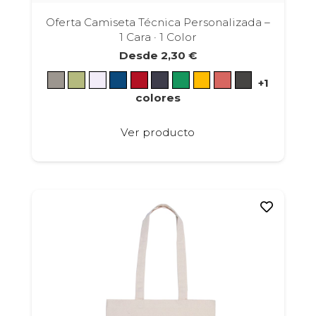
Oferta Camiseta Técnica Personalizada –
1 Cara · 1 Color
Desde
2,30
€
+1
colores
Este
Ver producto
producto
tiene
múltiples
variantes.
Las
opciones
se
pueden
elegir
en
la
página