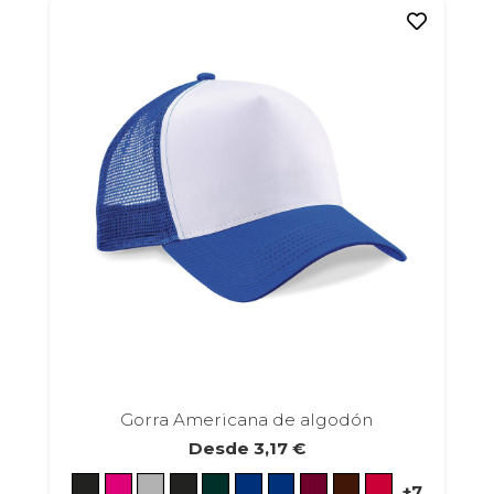
Las
opciones
se
pueden
elegir
en
la
página
de
producto
Gorra Americana de algodón
Desde
3,17
€
+7