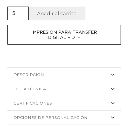
Gorra
Añadir al carrito
de
poliester
IMPRESIÓN PARA TRANSFER
de
DIGITAL – DTF
alta
visibilidad
antigolpes
cantidad
DESCRIPCIÓN
FICHA TÉCNICA
CERTIFICACIONES
OPCIONES DE PERSONALIZACIÓN