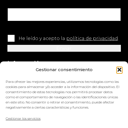
He leído y acepto la
política de privacidad
.
Información
Gestionar consentimiento
+34 964 420 576
Para ofrecer las mejores experiencias, utilizamos tecnologías como las
info@impretex.com
cookies para almacenar y/o acceder a la información del dispositivo. El
consentimiento de estas tecnologías nos permitirá procesar datos
como el comportamiento de navegación o las identificaciones únicas
Síguenos en redes sociales
en este sitio. No consentir o retirar el consentimiento, puede afectar
negativamente a ciertas características y funciones.
Gestionar los servicios